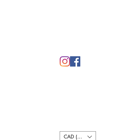
10326 Boul. Saint-Michel, Mont
Nord, Qc, H1H 5H3
Téléphone: (514) 382-4210
CAD (C$)