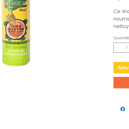
Ce sha
nourri
nettoy
nature
Quantit
afin d
démêlé
saine,
corps 
Ajou
COMPL
Beurre
de coc
contin
brilla
une pr
d'oliv
répare