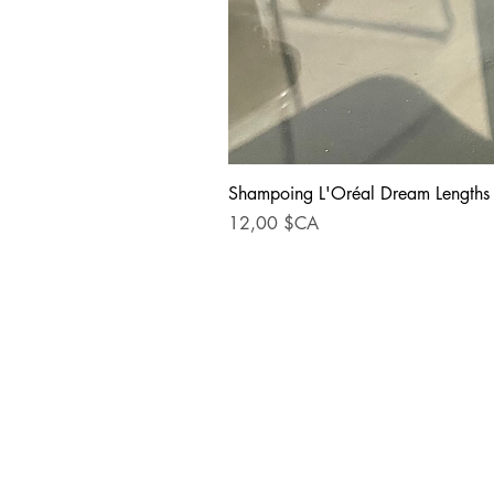
Shampoing L'Oréal Dream Lengths
Prix
12,00 $CA
INFORMATIONS SUR LE MAGASI
10326 Boul. Saint-Michel, Mont
Nord, Qc, H1H 5H3
Téléphone: (514) 382-4210