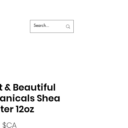
t & Beautiful
anicals Shea
ter 12oz
Prix
9 $CA