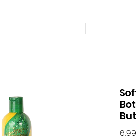
PRODUITS
LOCATION DE CHAISE
À PROPOS
Blog
Sof
Bot
But
6,9