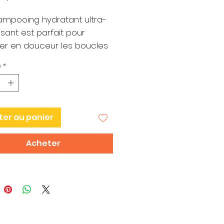
mpooing hydratant ultra-
ssant est parfait pour
er en douceur les boucles
lles et les cheveux raides,
é
*
'obtenir des cheveux
s lisses et d'apparence
 avec une brillance, un
et un mouvement radieux.
ter au panier
EXE ULTRA-NOURRISSANT.
 de karité et huile de noix
Acheter
o pour une hydratation
ue. Huile d'argan pour une
nce exotique. Aloe Vera pour
otection accrue. Huile
e et vitamine E pour aider à
r et renforcer.