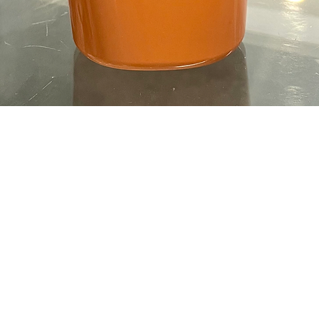
Aperçu rapide
N
HEURES D'OUVERTURES
réal-
Lundi: Rendez - vous seulement
Mardi - Jeudi: 10h - 20h
Vendredi - Samedi: 10h - 21h
Dimanche: Fermé