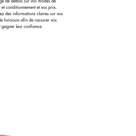
ge de détails sur vos modes de
yclables
n et conditionnement et vos prix.
ez des informations claires sur vos
 livraison afin de rassurer vos
oing non gras :
et gagner leur confiance.
cruauté