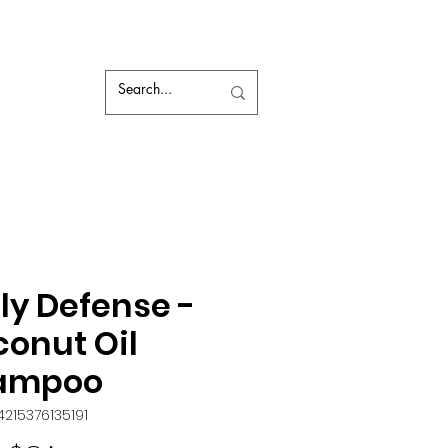
ly Defense -
onut Oil
ampoo
84215376135191