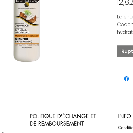
12,8
Le sh
Coconu
hydrat
rafraî
tropica
Rupt
quotid
types 
cheveu
Shamp
Coconu
Parf
de 
POLITIQUE D'ÉCHANGE ET
INFO 
Faci
DE REMBOURSEMENT
dép
Conditio
Bout