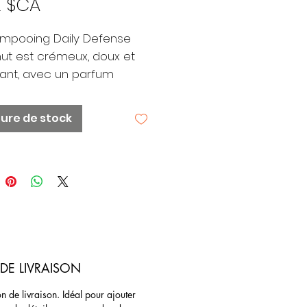
Prix
2 $CA
ampooing Daily Defense
t est crémeux, doux et
ant, avec un parfum
chissant de noix de coco
le. Il peut être utilisé
ure de stock
iennement sur tous les
de cheveux, y compris les
x colorés.
ooing Daily Defense
t :
um rafraîchissant de noix
coco tropicale
DE LIVRAISON
le à utiliser en voyage et en
lacement
n de livraison. Idéal pour ajouter
eille et couvercle 100%