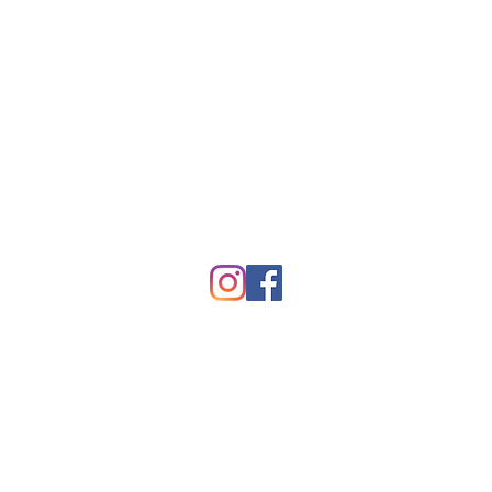
INFORMATIONS SUR LE MAGASI
10326 Boul. Saint-Michel, Mont
Nord, Qc, H1H 5H3
Téléphone: (514) 382-4210