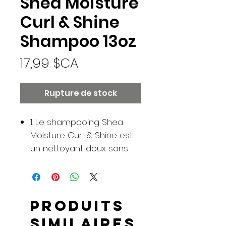
Shea Moisture
Curl & Shine
Shampoo 13oz
Prix
17,99 $CA
Rupture de stock
1. Le shampooing Shea
Moisture Curl & Shine est
un nettoyant doux sans
sulfate qui améliore la
santé des cheveux et
redonne de la brillance.
2. Ce shampooing pour
Produits
cheveux contient de l'huile
similaires